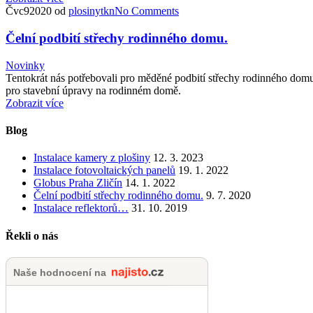
Čvc
9
2020
od
plosinytkn
No
Comments
Čelní podbití střechy rodinného domu.
Novinky
Tentokrát nás potřebovali pro měděné podbití střechy rodinného domu.
pro stavební úpravy na rodinném domě.
Zobrazit více
Blog
Instalace kamery z plošiny
12. 3. 2023
Instalace fotovoltaických panelů
19. 1. 2022
Globus Praha Zličín
14. 1. 2022
Čelní podbití střechy rodinného domu.
9. 7. 2020
Instalace reflektorů…
31. 10. 2019
Řekli o nás
Naše hodnocení na