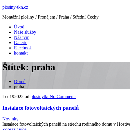
plosiny-tkn.cz
Montážní plošiny / Pronájem / Praha / Střední Čechy
Úvod
Naše služby
Náš tým
Galerie
Facebook
kontakt
Štítek:
praha
Domů
praha
Led
19
2022
od
plosinytkn
No
Comments
Instalace fotovoltaických panelů
Novinky
Instalace fotovoltaických panelů na střechu rodinného domu v Hostiva
Zobrazit více